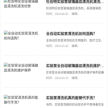
杜伯特实验室玻璃器皿清洗机清洗优势
杜伯特实验室玻璃器皿清洗机，高清玻璃视
窗，外观时尚简约，自动化程度高，清洗效果
时间：2024-04-02
编辑：
好，操作管理简便且无需专人值守，备受用户
好评，广泛应用于国内外科研院所、高等院
校、环境监测、产品检疫、食品药品检验、出
入境检验检疫、疾控中心、地矿测试中心、分
全自动实验室清洗机如何选购？
析测试中心、水资源检测、石油化工、畜牧、
全自动实验室清洗机在生物医药、医疗卫生、
农产品检测、企业等行业实验室、理化实验室
环境质检、食品监测和石油化工等多领域都受
时间：2024-03-26
编辑：
玻璃器皿清洗。[…]
到了大家的关注和青睐。目前它已经成为实验
室基础设备之一。它不仅能帮用户实现降本增
效，而且高标准的洁净度也帮助用户提升科研
效率和实验的准确度。为了让用户购买到心仪
实验室全自动玻璃器皿清洗机维护保养
的型号，今天就为大家提供一些选购建议。
实验室全自动玻璃器皿清洗机的维护保养是确
[…]
保设备长期稳定运行、提高清洗效果的关键环
时间：2024-03-19
编辑：
节。以下是一些关于实验室清洗机维护保养的
要点及常见误区。
[…]
实验室清洗机真的能替代手洗？
当然，实验室洗瓶机的出现也并不意味着完全