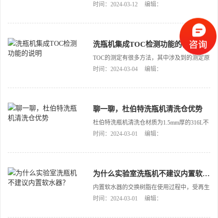
取代人工清洗。在某些特殊情况下，如清洗一
时间：2024-03-12
编辑：
些特殊材质或结构的瓶皿时，人工清洗仍然具
有不可替代的作用。但是，实验室洗瓶机的广
泛应用无疑为实验室清洗工作带来了便利和效
益，成为了现代实验室不可或缺的重要设备之
洗瓶机集成TOC检测功能的说明
一。[…]
TOC的测定有很多方法，其中涉及到的测定原
理各有不同。但无论有多少不同，都逃不开利
时间：2024-03-04
编辑：
用二氧化碳和总有机碳含量之间的对应关系。
目前常用的方法主要有：加热氧化法、紫外照
射-过硫化氢盐氧化、OH自由基氧化法。目前
实验室使用的测定仪都有使用这三种方法的仪
聊一聊，杜伯特洗瓶机清洗仓优势
器。[…]
杜伯特洗瓶机清洗仓材质为1.5mm厚的316L不
锈钢板，远超同类产品清洗仓厚度。316L不锈
时间：2024-03-01
编辑：
钢清洗仓具有强抗腐蚀能力。杜伯特洗瓶机清
洗仓体采用先进的激光焊接工艺制作而成。
[…]
为什么实验室洗瓶机不建议内置软水器？
内置软水器的交换树脂在使用过程中，受再生
过程或离子置换过程化学作用的影响，树脂颗
时间：2024-03-01
编辑：
粒破碎，颗粒物随自来水流入洗瓶机清仓内，
同时释放出有机物成TOC污染，影响清洗效