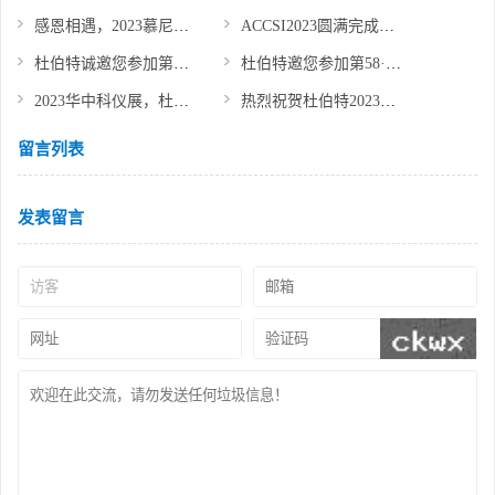
感恩相遇，2023慕尼黑上海生化展圆满收官，期待再会！
ACCSI2023圆满完成，感恩所有相遇，期待下次相聚！
杜伯特诚邀您参加第十六届中国科学仪器发展年会
杜伯特邀您参加第58·59届中国高等教育博览会
2023华中科仪展，杜伯特携实验室器皿清洗解决方案诚邀您的莅临
热烈祝贺杜伯特2023年股东会暨售后经理培训交流会圆满结束
留言列表
发表留言