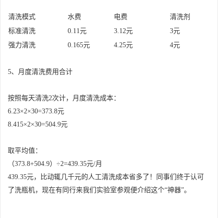
清洗模式
水费
电费
清洗剂
标准清洗
0.11元
3.12元
3元
强力清洗
0.165元
4.25元
4元
5、月度清洗费用合计
按照每天清洗2次计，月度清洗成本：
6.23×2×30=373.8元
8.415×2×30=504.9元
取平均值：
（373.8+504.9）÷2=439.35元/月
439.35元，比动辄几千元的人工清洗成本省多了！同事们终于认可
了洗瓶机，现在有同行来我们实验室参观便介绍这个“神器”。