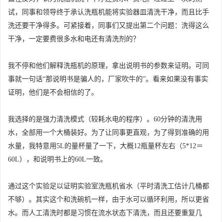
试，同事和领导终于承认洗瓶机能将实验器皿清洗干净，而且比手
洗还要干净得多。可紧接着，同事们又提出第二个问题：洗得这么
干净，一定要费很多水和电还有清洗剂的？
我不停和他们解释洗瓶机的原理，拿出说明书的参数来证明。可同
事就一句话“那说明书是骗人的，厂家吹牛的”。看来如果没有事实
证明，他们是不会相信的了。
我选择的是强力清洗模式（较耗水电的程序）。60分钟的清洗用
水，全部用一个大桶装好。为了让同事更直观，为了得到准确的用
水量，我特意用5L的量杯量了一下，大概12瓶量杯左右（5*12＝
60L），和说明书上的60L一致。
通过这个实验足以证明实验室洗瓶机省水（平时清洗工估计几桶都
不够）。其实这个和洗碗机一样，由于水可以循环利用，所以更省
水。而人工清洗时都是习惯在流水状态下清洗，而且还要重复几