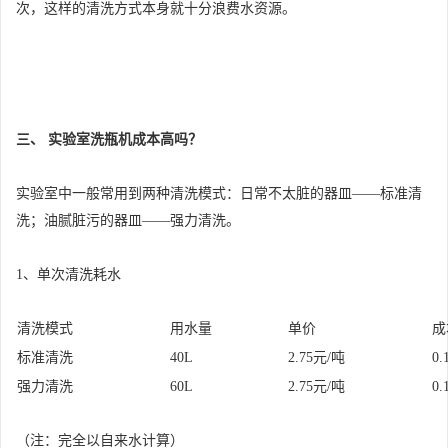
次，这样的清洗方式本身就十分浪费水资源。
三、 实验室洗瓶机成本高吗？
实验室中一般常用到两种清洗模式：日常不太脏的器皿——标准清
洗；油腻脏污的器皿——强力清洗。
1、单次清洗耗水
清洗模式
用水量
单价
成
标准清洗
40L
2.75元/吨
0.
强力清洗
60L
2.75元/吨
0.
（注：完全以自来水计算）