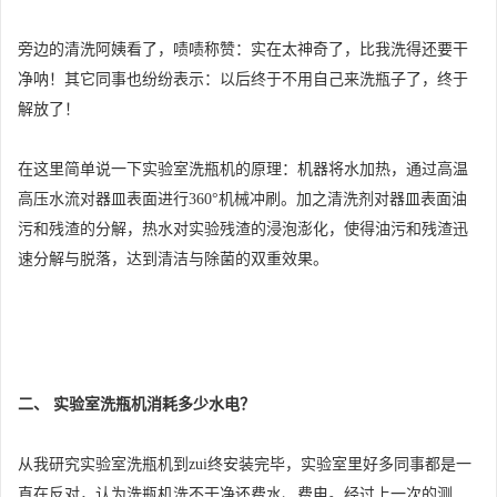
旁边的清洗阿姨看了，啧啧称赞：实在太神奇了，比我洗得还要干
净呐！其它同事也纷纷表示：以后终于不用自己来洗瓶子了，终于
解放了！
在这里简单说一下实验室洗瓶机的原理：机器将水加热，通过高温
高压水流对器皿表面进行360°机械冲刷。加之清洗剂对器皿表面油
污和残渣的分解，热水对实验残渣的浸泡澎化，使得油污和残渣迅
速分解与脱落，达到清洁与除菌的双重效果。
二、 实验室洗瓶机消耗多少水电？
从我研究实验室洗瓶机到zui终安装完毕，实验室里好多同事都是一
直在反对，认为洗瓶机洗不干净还费水、费电。经过上一次的测