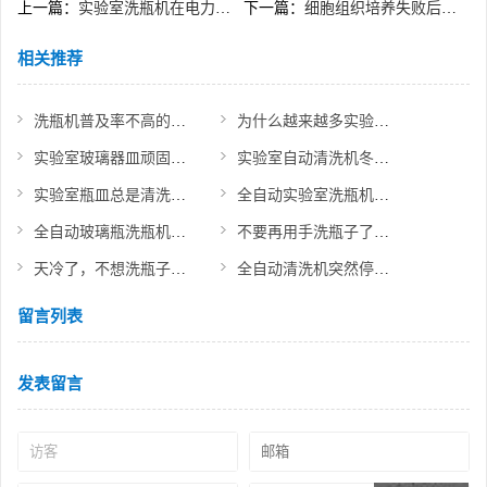
上一篇：
实验室洗瓶机在电力油化实验室的应用
下一篇：
细胞组织培养失败后，是否想到玻璃器皿的清洗不干净？
相关推荐
洗瓶机普及率不高的原因是什么？到底值不值得入手？
为什么越来越多实验室选择用洗瓶机？
实验室玻璃器皿顽固附着物的清洗方法
实验室自动清洗机冬天防冻保养小贴士！
实验室瓶皿总是清洗不干净？原因可能是这些！
全自动实验室洗瓶机选购指南！从原理、应用、品牌到操作教程
全自动玻璃瓶洗瓶机如何选？掌握这几点轻松拿捏！
不要再用手洗瓶子了，人工洗瓶的伤害你知道吗？
天冷了，不想洗瓶子，幸好有杜伯特实验室自动清洗机！
全自动清洗机突然停运、显示错误代码等故障原因分析维修
留言列表
发表留言