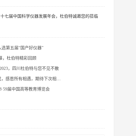
第十七届中国科学仪器发展年会，杜伯特诚邀您的莅临
选第五届“国产好仪器”
满落幕，杜伯特精彩回顾
A2023，四川杜伯特与您不见不散
ACCSI2023圆满完成，感恩所有相遇，期待下次相聚！
8·59届中国高等教育博览会