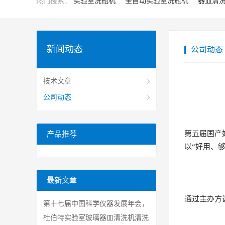
热门搜索：
实验室洗瓶机
全自动实验室洗瓶机
器皿清
新闻动态
公司动态
技术文章
公司动态
第五届国产
产品推荐
以“好用、
最新文章
通过主办方调
第十七届中国科学仪器发展年会，
杜伯特诚邀您的莅临
杜伯特实验室玻璃器皿清洗机清洗