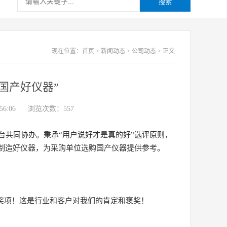
搜索
现在位置：
首页
>
新闻动态
>
公司动态
>
正文
国产好仪器”
6:06
浏览次数：
557
台共同协办。秉承“用户说好才是真的好”选评原则，
国制造好仪器，为采购单位选购国产仪器提供参考。
器”奖项！这是行业和客户对我们的肯定和褒奖！