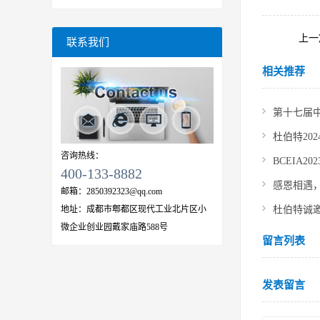
机
室洗瓶机
上一
联系我们
相关推荐
杜伯特20
咨询热线：
BCEIA
400-133-8882
邮箱：
2850392323@qq.com
地址：
成都市郫都区现代工业北片区小
杜伯特诚
微企业创业园戴家庙路588号
留言列表
发表留言