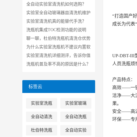
优势
全自动实验室清洗机如何选购？
实验室全自动玻璃器皿清洗机维护
“打造国产
保养
实验室清洗机真的能替代手洗？
成长为代表
洗瓶机集成TOC检测功能的说明
聊一聊，杜伯特洗瓶机清洗仓优势
为什么实验室洗瓶机不建议内置软
水器？
实验室清洗机详细测评，告诉你值
UP-DB
人员洗瓶烦
不值得买？
洗瓶机普及率不高的原因是什么？
到底值不值得入手？
产品特点：
标签云
高效——一
洁净——大
实验室洗瓶
实验室玻璃
果。
安全——高
机
器皿洗瓶机
全自动清洗
全自动洗瓶
环保——专
消毒机
机
杜伯特洗瓶
全自动实验