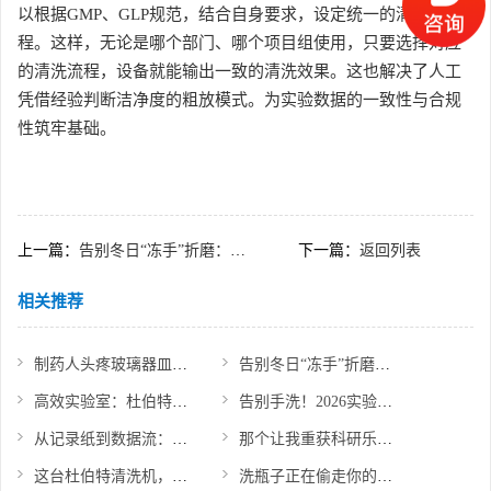
以根据GMP、GLP规范，结合自身要求，设定统一的清洗流
程。这样，无论是哪个部门、哪个项目组使用，只要选择对应
的清洗流程，设备就能输出一致的清洗效果。这也解决了人工
凭借经验判断洁净度的粗放模式。为实验数据的一致性与合规
性筑牢基础。
上一篇：
告别冬日“冻手”折磨：杜伯特全自动洗瓶机如何重塑实验室清洗体验
下一篇：
返回列表
相关推荐
制药人头疼玻璃器皿清洗标准不统一？试试这个洗瓶方案
告别冬日“冻手”折磨：杜伯特全自动洗瓶机如何重塑实验室清洗体验
高效实验室：杜伯特如何重新定义“洗瓶”
告别手洗！2026实验室洗瓶机选购指南，看这篇就够了
从记录纸到数据流：当实验室的清洗间开始“思考”
那个让我重获科研乐趣的全自动清洗机
这台杜伯特清洗机，正在悄悄帮实验室“省钱”和“赚钱”
洗瓶子正在偷走你的科研生命！