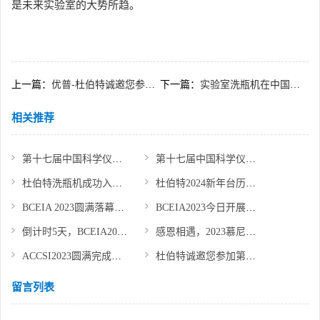
是未来实验室的大势所趋。
上一篇：
优普-杜伯特诚邀您参加51届中国高等教育博览会
下一篇：
实验室洗瓶机在中国发展现状
相关推荐
第十七届中国科学仪器发展年会圆满收官！
第十七届中国科学仪器发展年会，杜伯特诚邀您的莅临
杜伯特洗瓶机成功入选第五届“国产好仪器”
杜伯特2024新年台历上线，祝大家龙年大吉！
BCEIA 2023圆满落幕，杜伯特精彩回顾
BCEIA2023今日开展，杜伯特展位人气火爆！
倒计时5天，BCEIA2023，四川杜伯特与您不见不散
感恩相遇，2023慕尼黑上海生化展圆满收官，期待再会！
ACCSI2023圆满完成，感恩所有相遇，期待下次相聚！
杜伯特诚邀您参加第十六届中国科学仪器发展年会
留言列表